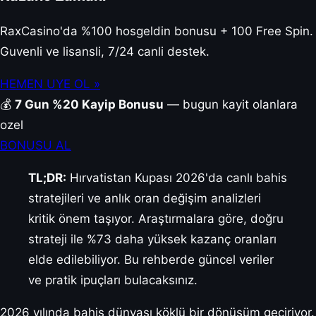
RaxCasino'da %100 hosgeldin bonusu + 100 Free Spin.
Guvenli ve lisansli, 7/24 canli destek.
HEMEN UYE OL »
💰
7 Gun %20 Kayip Bonusu
— bugun kayit olanlara
ozel
BONUSU AL
TL;DR:
Hırvatistan Kupası 2026'da canlı bahis
stratejileri ve anlık oran değişim analizleri
kritik önem taşıyor. Araştırmalara göre, doğru
strateji ile %73 daha yüksek kazanç oranları
elde edilebiliyor. Bu rehberde güncel veriler
ve pratik ipuçları bulacaksınız.
2026 yılında bahis dünyası köklü bir dönüşüm geçiriyor.