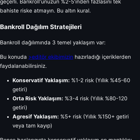
geçerli. Bankroll'unuzun %2-5'inden fazlasını tek
bahiste riske atmayın. Bu altın kural.
Bankroll Dağılım Stratejileri
Bankroll dağılımında 3 temel yaklaşım var:
Bu konuda
>editör ekibimizin
hazırladığı içeriklerden
faydalanabilirsiniz.
Konservatif Yaklaşım:
%1-2 risk (Yıllık %45-60
getiri)
Orta Risk Yaklaşım:
%3-4 risk (Yıllık %80-120
getiri)
Agresif Yaklaşım:
%5+ risk (Yıllık %150+ getiri
veya tam kayıp)