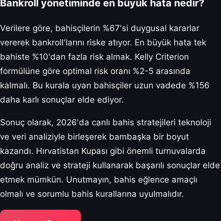
Bankroll yönetiminde en büyük hata nedir?
Verilere göre, bahisçilerin %67'si duygusal kararlar
vererek bankroll'larını riske atıyor. En büyük hata tek
bahiste %10'dan fazla risk almak. Kelly Criterion
formülüne göre optimal risk oranı %2-5 arasında
kalmalı. Bu kurala uyan bahisçiler uzun vadede %156
daha karlı sonuçlar elde ediyor.
Sonuç olarak, 2026'da canlı bahis stratejileri teknoloji
ve veri analiziyle birleşerek bambaşka bir boyut
kazandı. Hırvatistan Kupası gibi önemli turnuvalarda
doğru analiz ve strateji kullanarak başarılı sonuçlar elde
etmek mümkün. Unutmayın, bahis eğlence amaçlı
olmalı ve sorumlu bahis kurallarına uyulmalıdır.