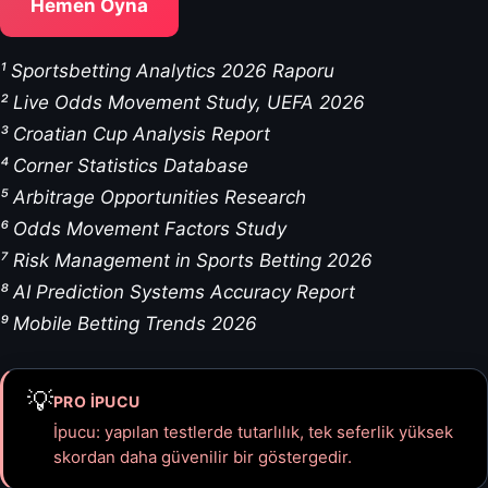
Hemen Oyna
¹ Sportsbetting Analytics 2026 Raporu
² Live Odds Movement Study, UEFA 2026
³ Croatian Cup Analysis Report
⁴ Corner Statistics Database
⁵ Arbitrage Opportunities Research
⁶ Odds Movement Factors Study
⁷ Risk Management in Sports Betting 2026
⁸ AI Prediction Systems Accuracy Report
⁹ Mobile Betting Trends 2026
💡
PRO IPUCU
İpucu: yapılan testlerde tutarlılık, tek seferlik yüksek
skordan daha güvenilir bir göstergedir.