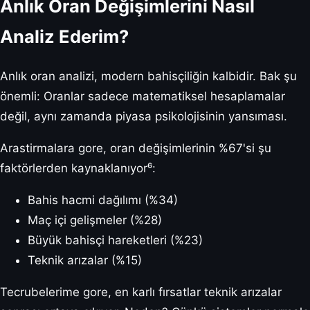
Anlık Oran Değişimlerini Nasıl
Analiz Ederim?
Anlık oran analizi, modern bahisçiliğin kalbidir. Bak şu
önemli: Oranlar sadece matematiksel hesaplamalar
değil, aynı zamanda piyasa psikolojisinin yansıması.
Arastirmalara gore, oran değişimlerinin %67'si şu
faktörlerden kaynaklanıyor⁶:
Bahis hacmi dağılımı (%34)
Maç içi gelişmeler (%28)
Büyük bahisçi hareketleri (%23)
Teknik arızalar (%15)
Tecrubelerime gore, en karlı fırsatlar teknik arızalar