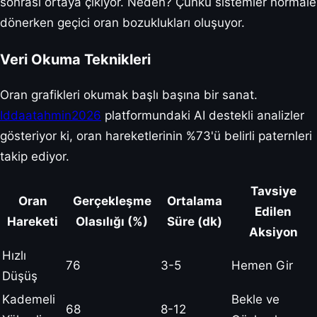
sonrası ortaya çıkıyor. Neden? Çünkü sistemler normale
dönerken geçici oran bozuklukları oluşuyor.
Veri Okuma Teknikleri
Oran grafikleri okumak başlı başına bir sanat.
Iddaatahmin2026
platformundaki AI destekli analizler
gösteriyor ki, oran hareketlerinin %73'ü belirli paternleri
takip ediyor.
Tavsiye
Oran
Gerçekleşme
Ortalama
Edilen
Hareketi
Olasılığı (%)
Süre (dk)
Aksiyon
Hızlı
76
3-5
Hemen Gir
Düşüş
Kademeli
Bekle ve
68
8-12