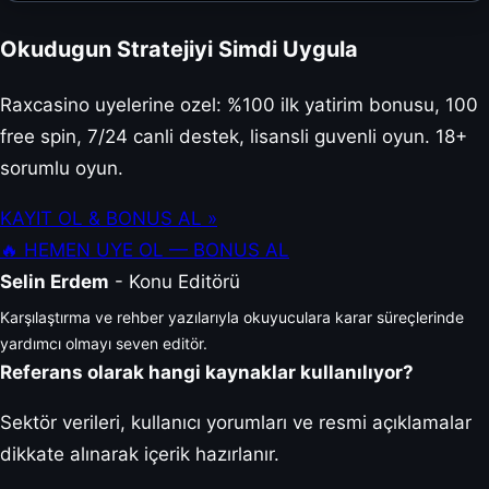
Okudugun Stratejiyi Simdi Uygula
Raxcasino uyelerine ozel: %100 ilk yatirim bonusu, 100
free spin, 7/24 canli destek, lisansli guvenli oyun. 18+
sorumlu oyun.
KAYIT OL & BONUS AL »
🔥 HEMEN UYE OL — BONUS AL
Selin Erdem
- Konu Editörü
Karşılaştırma ve rehber yazılarıyla okuyuculara karar süreçlerinde
yardımcı olmayı seven editör.
Referans olarak hangi kaynaklar kullanılıyor?
Sektör verileri, kullanıcı yorumları ve resmi açıklamalar
dikkate alınarak içerik hazırlanır.