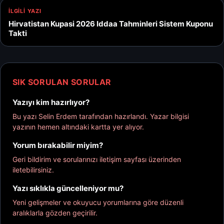
İLGILI YAZI
Hirvatistan Kupasi 2026 Iddaa Tahminleri Sistem Kuponu
Takti
SIK SORULAN SORULAR
Yazıyı kim hazırlıyor?
Bu yazı Selin Erdem tarafından hazırlandı. Yazar bilgisi
yazının hemen altındaki kartta yer alıyor.
Yorum bırakabilir miyim?
Geri bildirim ve sorularınızı iletişim sayfası üzerinden
iletebilirsiniz.
Yazı sıklıkla güncelleniyor mu?
Yeni gelişmeler ve okuyucu yorumlarına göre düzenli
aralıklarla gözden geçirilir.