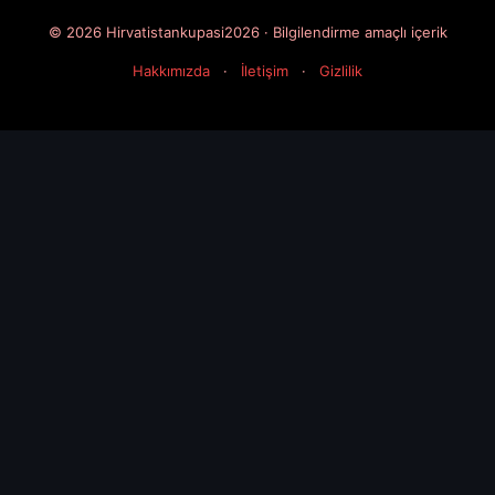
© 2026 Hirvatistankupasi2026 · Bilgilendirme amaçlı içerik
Hakkımızda
·
İletişim
·
Gizlilik