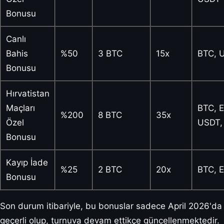
Bonusu
Canlı
Bahis
%50
3 BTC
15x
BTC, 
Bonusu
Hırvatistan
Maçları
BTC, 
%200
8 BTC
35x
Özel
USDT,
Bonusu
Kayıp İade
%25
2 BTC
20x
BTC, 
Bonusu
Son durum itibariyle, bu bonuslar sadece April 2026'da
geçerli olup, turnuva devam ettikçe güncellenmektedir.