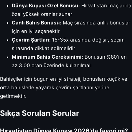
Dünya Kupası Özel Bonusu:
Hırvatistan maçlarına
özel yüksek oranlar sunar
Canlı Bahis Bonusu:
Maç sırasında anlık bonuslar
için en iyi seçenektir
Çevrim Şartları:
15-35x arasında değişir, seçim
sırasında dikkat edilmelidir
Minimum Bahis Gereksinimi:
Bonusun %80'i en
az 3.00 oran üzerinde kullanılmalı
Bahisçiler için bugun en iyi strateji, bonusları küçük ve
orta bahislerle yayarak çevrim şartlarını yerine
getirmektir.
Sıkça Sorulan Sorular
Hırvatistan Dünya Kupası 2026'da favori mi?