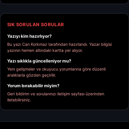
SIK SORULAN SORULAR
Yazıyı kim hazırlıyor?
Bu yazı Can Korkmaz tarafından hazırlandı. Yazar bilgisi
yazının hemen altındaki kartta yer alıyor.
Yazı sıklıkla güncelleniyor mu?
Yeni gelişmeler ve okuyucu yorumlarına göre düzenli
aralıklarla gözden geçirilir.
Yorum bırakabilir miyim?
Geri bildirim ve sorularınızı iletişim sayfası üzerinden
iletebilirsiniz.