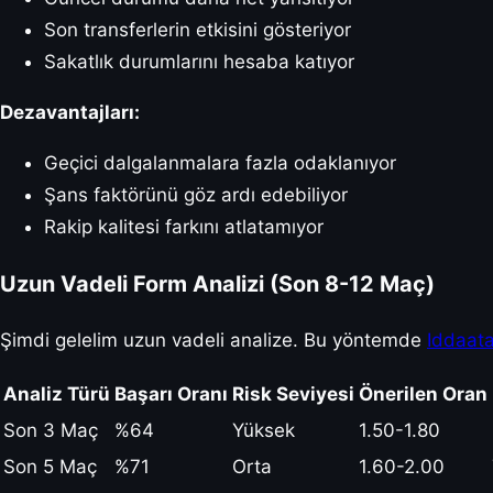
Son transferlerin etkisini gösteriyor
Sakatlık durumlarını hesaba katıyor
Dezavantajları:
Geçici dalgalanmalara fazla odaklanıyor
Şans faktörünü göz ardı edebiliyor
Rakip kalitesi farkını atlatamıyor
Uzun Vadeli Form Analizi (Son 8-12 Maç)
Şimdi gelelim uzun vadeli analize. Bu yöntemde
Iddaat
Analiz Türü
Başarı Oranı
Risk Seviyesi
Önerilen Oran
Son 3 Maç
%64
Yüksek
1.50-1.80
Son 5 Maç
%71
Orta
1.60-2.00