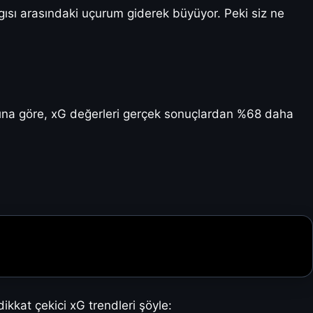
ısı arasındaki uçurum giderek büyüyor. Peki siz ne
arına göre, xG değerleri gerçek sonuçlardan %68 daha
kkat çekici xG trendleri şöyle: