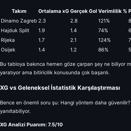
Takım
Ortalama xG
Gerçek Gol
Verimlilik %
P
Dinamo Zagreb
2.3
2.8
121%
8
Hajduk Split
1.9
1.4
74%
6
Rijeka
1.7
2.1
124%
7
Osijek
1.4
1.2
86%
5
Bu tabloya bakınca hemen göze çarpan şey ne biliyor mu
yaratıyor ama bitiricilik konusunda çok başarılı.
XG vs Geleneksel İstatistik Karşılaştırması
Bence en önemli soru şu: Hangi yöntem daha güvenilir?
yanıltabiliyor.
XG Analizi Puanım: 7.5/10