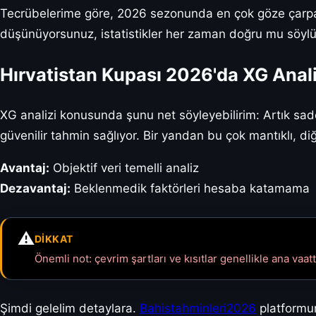
Tecrübelerime göre, 2026 sezonunda en çok göze çarpan 
düşünüyorsunuz, istatistikler her zaman doğru mu söyl
Hırvatistan Kupası 2026'da XG Analiz
XG analizi konusunda şunu net söyleyebilirim: Artık sa
güvenilir tahmin sağlıyor. Bir yandan bu çok mantıklı, di
Avantaj:
Objektif veri temelli analiz
Dezavantaj:
Beklenmedik faktörleri hesaba katamama
⚠️
DIKKAT
Önemli not: çevrim şartları ve kısıtlar genellikle ana vaatt
Şimdi gelelim detaylara.
Bahistahminleri2026
platformun