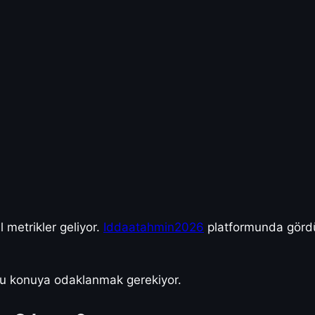
l metrikler geliyor.
Iddaatahmin2026
platformunda gördüğ
 bu konuya odaklanmak gerekiyor.