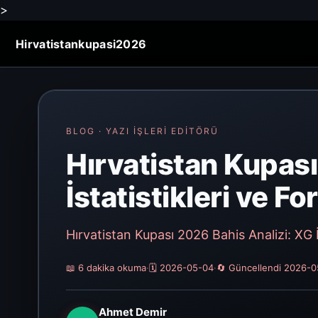
>
Hirvatistankupasi2026
BLOG · YAZI İŞLERI EDITÖRÜ
Hırvatistan Kupası
İstatistikleri ve F
Hırvatistan Kupası 2026 Bahis Analizi: XG İ
📖 6 dakika okuma
·
🗓️ 2026-05-04
·
🔄 Güncellendi 2026-
Ahmet Demir