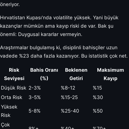
öneriyor.
Hırvatistan Kupası'nda volatilite yüksek. Yani büyük
kazançlar mümkün ama kayıp riski de var. Bak şu
önemli: Duygusal kararlar vermeyin.
Araştırmalar bulgulamış ki, disiplinli bahisçiler uzun
vadede %23 daha fazla kazanıyor. Bu istatistik çok net.
Risk
Bahis Oranı
Beklenen
Maksimum
Seviyesi
(%)
Getiri
Kayıp
Düşük Risk
2-3%
%8-12
%15
Orta Risk
3-5%
%15-25
%30
Yüksek
5-8%
%25-40
%50
Risk
Çok
8%+
%40+
%70+