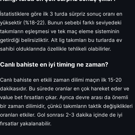
İstatistiklere göre ilk 3 turda sürpriz sonuç oranı en
yüksektir (%18-22). Bunun sebebi farklı seviyedeki
takımların eşleşmesi ve tek maç eleme sisteminin
getirdiği belirsizliktir. Alt lig takımları bu turlarda ev
sahibi olduklarında özellikle tehlikeli olabilirler.
Canlı bahiste en iyi timing ne zaman?
Canlı bahiste en etkili zaman dilimi maçın ilk 15-20
dakikasıdır. Bu sürede oranlar en çok hareket eder ve
value bet fırsatları çıkar. Ayrıca devre arası da önemli
bir zaman dilimidir, çünkü takımların taktik değişiklikleri
oranları etkiler. Gol sonrası 2-3 dakika içinde de iyi
fırsatlar yakalanabilir.