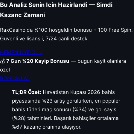
Bu Analiz Senin Icin Hazirlandi — Simdi
Kazanc Zamani
RaxCasino'da %100 hosgeldin bonusu + 100 Free Spin.
Guvenli ve lisansli, 7/24 canli destek.
HEMEN UYE OL »
💰
7 Gun %20 Kayip Bonusu
— bugun kayit olanlara
ozel
BONUSU AL
TL;DR Özet:
Hırvatistan Kupası 2026 bahis
piyasasında %23 artış görülürken, en popüler
bahis türleri maç sonucu (%34) ve gol sayısı
(%28) tahminleri. Başarılı bahisçiler ortalama
%67 kazanç oranına ulaşıyor.