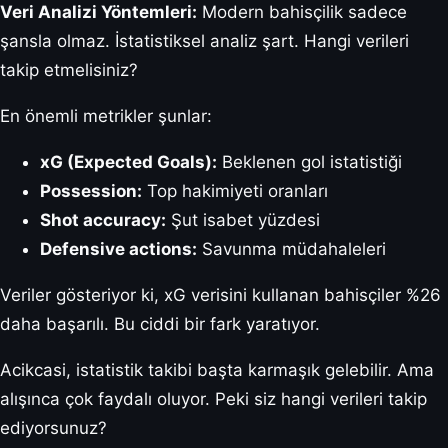
Veri Analizi Yöntemleri:
Modern bahisçilik sadece
şansla olmaz. İstatistiksel analiz şart. Hangi verileri
takip etmelisiniz?
En önemli metrikler şunlar:
xG (Expected Goals):
Beklenen gol istatistiği
Possession:
Top hakimiyeti oranları
Shot accuracy:
Şut isabet yüzdesi
Defensive actions:
Savunma müdahaleleri
Veriler gösteriyor ki, xG verisini kullanan bahisçiler %26
daha başarılı. Bu ciddi bir fark yaratıyor.
Acikcasi, istatistik takibi başta karmaşık gelebilir. Ama
alışınca çok faydalı oluyor. Peki siz hangi verileri takip
ediyorsunuz?