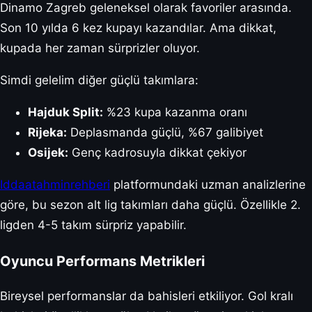
Dinamo Zagreb geleneksel olarak favoriler arasında.
Son 10 yılda 6 kez kupayı kazandılar. Ama dikkat,
kupada her zaman sürprizler oluyor.
Simdi gelelim diğer güçlü takımlara:
Hajduk Split:
%23 kupa kazanma oranı
Rijeka:
Deplasmanda güçlü, %67 galibiyet
Osijek:
Genç kadrosuyla dikkat çekiyor
Iddaatahminrehberi
platformundaki uzman analizlerine
göre, bu sezon alt lig takımları daha güçlü. Özellikle 2.
ligden 4-5 takım sürpriz yapabilir.
Oyuncu Performans Metrikleri
Bireysel performanslar da bahisleri etkiliyor. Gol kralı