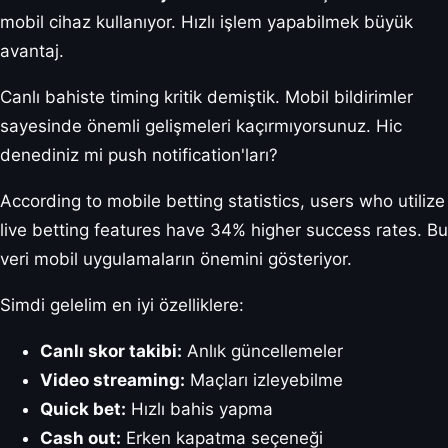
mobil cihaz kullanıyor. Hızlı işlem yapabilmek büyük
avantaj.
Canlı bahiste timing kritik demiştik. Mobil bildirimler
sayesinde önemli gelişmeleri kaçırmıyorsunuz. Hic
denediniz mi push notification'ları?
According to mobile betting statistics, users who utilize
live betting features have 34% higher success rates. Bu
veri mobil uygulamaların önemini gösteriyor.
Simdi gelelim en iyi özelliklere:
Canlı skor takibi:
Anlık güncellemeler
Video streaming:
Maçları izleyebilme
Quick bet:
Hızlı bahis yapma
Cash out:
Erken kapatma seçeneği