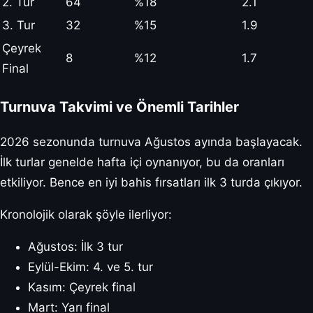
2. Tur
64
%18
2.1
3. Tur
32
%15
1.9
Çeyrek
8
%12
1.7
Final
Turnuva Takvimi ve Önemli Tarihler
2026 sezonunda turnuva Ağustos ayında başlayacak.
İlk turlar genelde hafta içi oynanıyor, bu da oranları
etkiliyor. Bence en iyi bahis fırsatları ilk 3 turda çıkıyor.
Kronolojik olarak şöyle ilerliyor:
Ağustos: İlk 3 tur
Eylül-Ekim: 4. ve 5. tur
Kasım: Çeyrek final
Mart: Yarı final