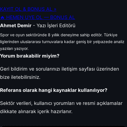
KAYIT OL & BONUS AL »
🔥 HEMEN UYE OL — BONUS AL
Ahmet Demir
- Yazı İşleri Editörü
Spor ve oyun sektöründe 8 yıllık deneyime sahip editör. Türkiye
liglerinden uluslararası turnuvalara kadar geniş bir yelpazede analiz
yazıları yazıyor.
Yorum bırakabilir miyim?
Geri bildirim ve sorularınızı iletişim sayfası üzerinden
bize iletebilirsiniz.
Referans olarak hangi kaynaklar kullanılıyor?
Sektör verileri, kullanıcı yorumları ve resmi açıklamalar
dikkate alınarak içerik hazırlanır.