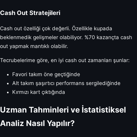
Cash Out Stratejileri
Cash out özelliği çok değerli. Özellikle kupada
beklenmedik gelişmeler olabiliyor. %70 kazançta cash
out yapmak mantıklı olabilir.
Tecrubelerime göre, en iyi cash out zamanları şunlar:
Favori takım öne geçtiğinde
Alt takım şaşırtıcı performans sergilediğinde
Kırmızı kart çıktığında
Uzman Tahminleri ve İstatistiksel
Analiz Nasıl Yapılır?