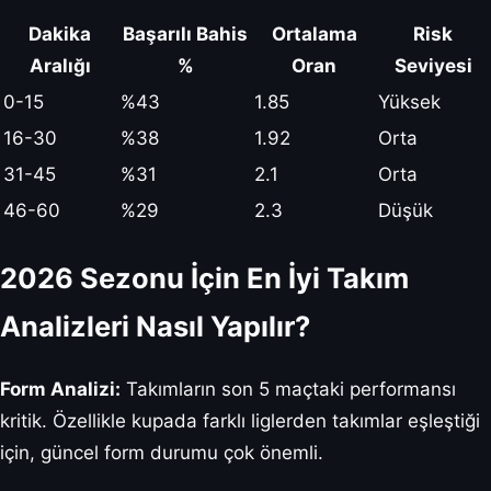
Dakika
Başarılı Bahis
Ortalama
Risk
Aralığı
%
Oran
Seviyesi
0-15
%43
1.85
Yüksek
16-30
%38
1.92
Orta
31-45
%31
2.1
Orta
46-60
%29
2.3
Düşük
2026 Sezonu İçin En İyi Takım
Analizleri Nasıl Yapılır?
Form Analizi:
Takımların son 5 maçtaki performansı
kritik. Özellikle kupada farklı liglerden takımlar eşleştiği
için, güncel form durumu çok önemli.