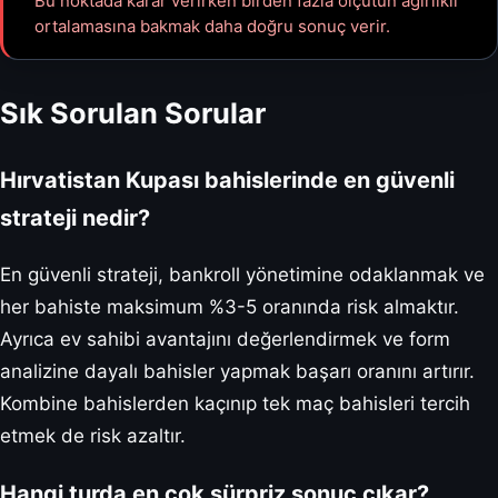
Bu noktada karar verirken birden fazla ölçütün ağırlıklı
ortalamasına bakmak daha doğru sonuç verir.
Sık Sorulan Sorular
Hırvatistan Kupası bahislerinde en güvenli
strateji nedir?
En güvenli strateji, bankroll yönetimine odaklanmak ve
her bahiste maksimum %3-5 oranında risk almaktır.
Ayrıca ev sahibi avantajını değerlendirmek ve form
analizine dayalı bahisler yapmak başarı oranını artırır.
Kombine bahislerden kaçınıp tek maç bahisleri tercih
etmek de risk azaltır.
Hangi turda en çok sürpriz sonuç çıkar?