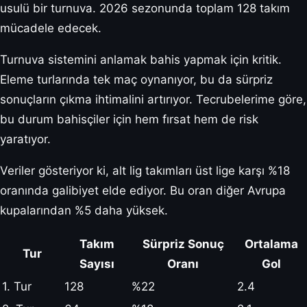
usulü bir turnuva. 2026 sezonunda toplam 128 takım
mücadele edecek.
Turnuva sistemini anlamak bahis yapmak için kritik.
Eleme turlarında tek maç oynanıyor, bu da sürpriz
sonuçların çıkma ihtimalini artırıyor. Tecrubelerime göre,
bu durum bahisçiler için hem fırsat hem de risk
yaratıyor.
Veriler gösteriyor ki, alt lig takımları üst lige karşı %18
oranında galibiyet elde ediyor. Bu oran diğer Avrupa
kupalarından %5 daha yüksek.
Takım
Sürpriz Sonuç
Ortalama
Tur
Sayısı
Oranı
Gol
1. Tur
128
%22
2.4