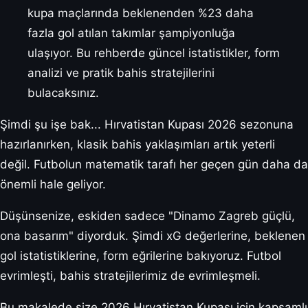
kupa maçlarında beklenenden %23 daha
fazla gol atılan takımlar şampiyonluğa
ulaşıyor. Bu rehberde güncel istatistikler, form
analizi ve pratik bahis stratejilerini
bulacaksınız.
Şimdi şu işe bak... Hırvatistan Kupası 2026 sezonuna
hazırlanırken, klasik bahis yaklaşımları artık yeterli
değil. Futbolun matematik tarafı her geçen gün daha da
önemli hale geliyor.
Düşünsenize, eskiden sadece "Dinamo Zagreb güçlü,
ona basarım" diyorduk. Şimdi xG değerlerine, beklenen
gol istatistiklerine, form eğrilerine bakıyoruz. Futbol
evrimleşti, bahis stratejilerimiz de evrimleşmeli.
Bu makalede size 2026 Hırvatistan Kupası için kapsamlı