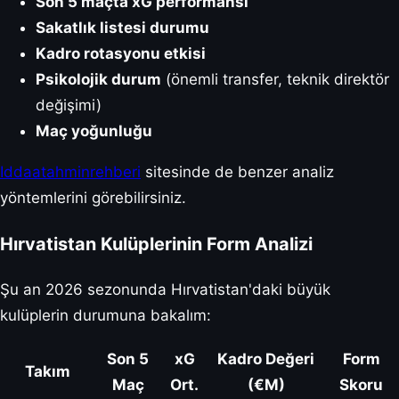
Son 5 maçta xG performansı
Sakatlık listesi durumu
Kadro rotasyonu etkisi
Psikolojik durum
(önemli transfer, teknik direktör
değişimi)
Maç yoğunluğu
Iddaatahminrehberi
sitesinde de benzer analiz
yöntemlerini görebilirsiniz.
Hırvatistan Kulüplerinin Form Analizi
Şu an 2026 sezonunda Hırvatistan'daki büyük
kulüplerin durumuna bakalım:
Son 5
xG
Kadro Değeri
Form
Takım
Maç
Ort.
(€M)
Skoru