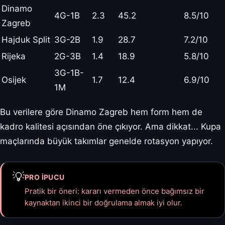
Dinamo
4G-1B
2.3
45.2
8.5/10
Zagreb
Hajduk Split
3G-2B
1.9
28.7
7.2/10
Rijeka
2G-3B
1.4
18.9
5.8/10
3G-1B-
Osijek
1.7
12.4
6.9/10
1M
Bu verilere göre Dinamo Zagreb hem form hem de
kadro kalitesi açısından öne çıkıyor. Ama dikkat... Kupa
maçlarında büyük takımlar genelde rotasyon yapıyor.
💡
PRO IPUCU
Pratik bir öneri: kararı vermeden önce bağımsız bir
kaynaktan ikinci bir doğrulama almak iyi olur.