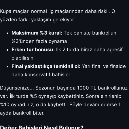
Kupa maçları normal lig maçlarından daha riskli. O
yüzden farklı yaklaşım gerekiyor:
Maksimum %3 kural:
Tek bahiste bankrollun
%3'ünden fazla oynama
Erken tur bonusu:
İlk 2 turda biraz daha agresif
olabilirsin
Final yaklaştıkça temkinli ol:
Yarı final ve finalde
daha konservatif bahisler
Düşünsenize... Sezonun başında 1000 TL bankrollunuz
var. İlk turda %5 oynayıp kaybettiniz. Sonra sinirlenip
%10 oynadınız, o da kaybetti. Böyle devam ederse 1
ayda bankroll biter.
Değer Bahisleri Nasıl Bulunur?