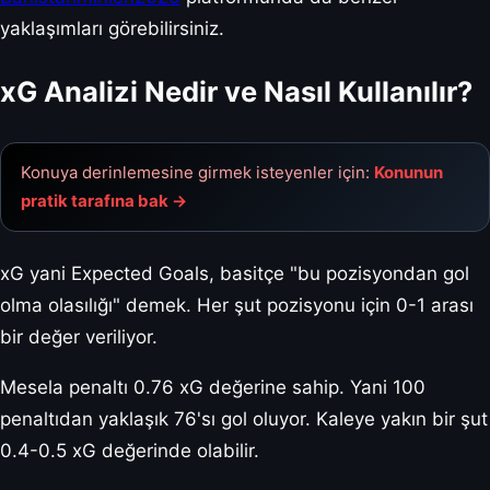
yaklaşımları görebilirsiniz.
xG Analizi Nedir ve Nasıl Kullanılır?
Konuya derinlemesine girmek isteyenler için:
Konunun
pratik tarafına bak →
xG yani Expected Goals, basitçe "bu pozisyondan gol
olma olasılığı" demek. Her şut pozisyonu için 0-1 arası
bir değer veriliyor.
Mesela penaltı 0.76 xG değerine sahip. Yani 100
penaltıdan yaklaşık 76'sı gol oluyor. Kaleye yakın bir şut
0.4-0.5 xG değerinde olabilir.