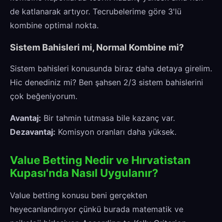
de katlanarak artıyor. Tecrubelerime göre 3'lü
kombine optimal nokta.
Sistem Bahisleri mi, Normal Kombine mi?
Sistem bahisleri konusunda biraz daha detaya girelim.
Hic denediniz mi? Ben şahsen 2/3 sistem bahislerini
çok beğeniyorum.
Avantaj:
Bir tahmin tutmasa bile kazanç var.
Dezavantaj:
Komisyon oranları daha yüksek.
Value Betting Nedir ve Hırvatistan
Kupası'nda Nasıl Uygulanır?
Value betting konusu beni gerçekten
heyecanlandırıyor çünkü burada matematik ve