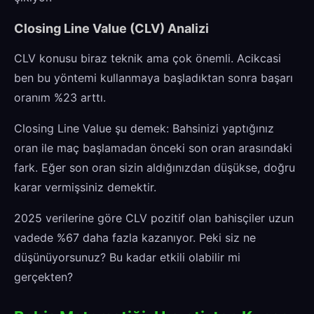
Closing Line Value (CLV) Analizi
CLV konusu biraz teknik ama çok önemli. Acikcasi
ben bu yöntemi kullanmaya başladıktan sonra başarı
oranım %23 arttı.
Closing Line Value şu demek: Bahsinizi yaptığınız
oran ile maç başlamadan önceki son oran arasındaki
fark. Eğer son oran sizin aldığınızdan düşükse, doğru
karar vermişsiniz demektir.
2025 verilerine göre CLV pozitif olan bahisçiler uzun
vadede %67 daha fazla kazanıyor. Peki siz ne
düşünüyorsunuz? Bu kadar etkili olabilir mi
gerçekten?