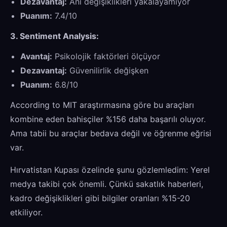
Dezavantaj:
Ani değişiklikleri yakalayamıyor
Puanım:
7.4/10
3. Sentiment Analysis:
Avantaj:
Psikolojik faktörleri ölçüyor
Dezavantaj:
Güvenilirlik değişken
Puanım:
6.8/10
According to MIT araştırmasına göre bu araçları
kombine eden bahisçiler %156 daha başarılı oluyor.
Ama tabii bu araçlar bedava değil ve öğrenme eğrisi
var.
Hırvatistan Kupası özelinde şunu gözlemledim: Yerel
medya takibi çok önemli. Çünkü sakatlık haberleri,
kadro değişiklikleri gibi bilgiler oranları %15-20
etkiliyor.