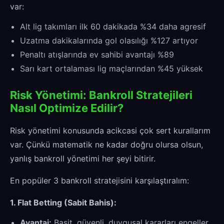
var:
Alt lig takımları ilk 60 dakikada %34 daha agresif
Uzatma dakikalarında gol olasılığı %127 artıyor
Penaltı atışlarında ev sahibi avantajı %89
Sarı kart ortalaması lig maçlarından %45 yüksek
Risk Yönetimi: Bankroll Stratejileri
Nasıl Optimize Edilir?
Risk yönetimi konusunda acikcasi çok sert kurallarım
var. Çünkü matematik ne kadar doğru olursa olsun,
yanlış bankroll yönetimi her şeyi bitirir.
En popüler 3 bankroll stratejisini karşılaştıralım:
1. Flat Betting (Sabit Bahis):
Avantaj:
Basit, güvenli, duygusal kararları engeller