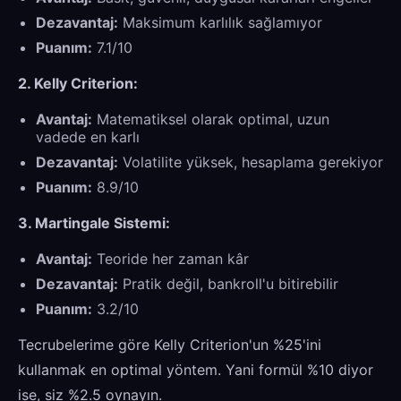
Dezavantaj:
Maksimum karlılık sağlamıyor
Puanım:
7.1/10
2. Kelly Criterion:
Avantaj:
Matematiksel olarak optimal, uzun
vadede en karlı
Dezavantaj:
Volatilite yüksek, hesaplama gerekiyor
Puanım:
8.9/10
3. Martingale Sistemi:
Avantaj:
Teoride her zaman kâr
Dezavantaj:
Pratik değil, bankroll'u bitirebilir
Puanım:
3.2/10
Tecrubelerime göre Kelly Criterion'un %25'ini
kullanmak en optimal yöntem. Yani formül %10 diyor
ise, siz %2.5 oynayın.