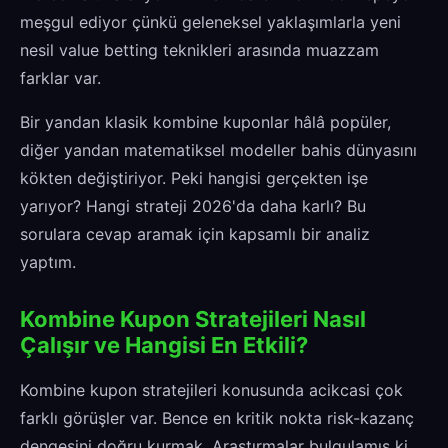
meşgul ediyor çünkü geleneksel yaklaşımlarla yeni
nesil value betting teknikleri arasında muazzam
farklar var.
Bir yandan klasik kombine kuponlar hâlâ popüler,
diğer yandan matematiksel modeller bahis dünyasını
kökten değiştiriyor. Peki hangisi gerçekten işe
yarıyor? Hangi strateji 2026'da daha karlı? Bu
sorulara cevap aramak için kapsamlı bir analiz
yaptım.
Kombine Kupon Stratejileri Nasıl
Çalışır ve Hangisi En Etkili?
Kombine kupon stratejileri konusunda acikcasi çok
farklı görüşler var. Bence en kritik nokta risk-kazanç
dengesini doğru kurmak. Araştırmalar bulgulamış ki