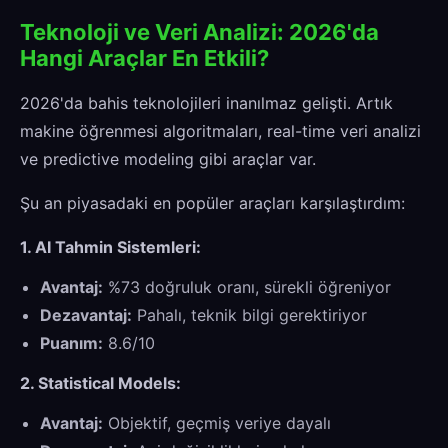
Teknoloji ve Veri Analizi: 2026'da
Hangi Araçlar En Etkili?
2026'da bahis teknolojileri inanılmaz gelişti. Artık
makine öğrenmesi algoritmaları, real-time veri analizi
ve predictive modeling gibi araçlar var.
Şu an piyasadaki en popüler araçları karşılaştırdım:
1. AI Tahmin Sistemleri:
Avantaj:
%73 doğruluk oranı, sürekli öğreniyor
Dezavantaj:
Pahalı, teknik bilgi gerektiriyor
Puanım:
8.6/10
2. Statistical Models:
Avantaj:
Objektif, geçmiş veriye dayalı