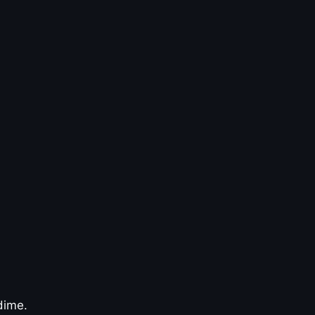
dime.