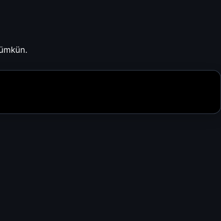
 mümkün.