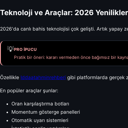
Teknoloji ve Araçlar: 2026 Yenilikler
2026'da canlı bahis teknolojisi çok gelişti. Artık yapay ze
💡
PRO IPUCU
Pratik bir öneri: kararı vermeden önce bağımsız bir kayna
Özellikle
Iddaatahminrehberi
gibi platformlarda gerçek z
En popüler araçlar şunlar:
Oran karşılaştırma botları
Momentum gösterge panelleri
Otomatik uyarı sistemleri