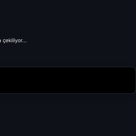
ekiliyor...