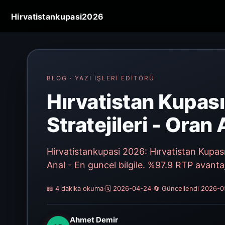
Hirvatistankupasi2026
BLOG · YAZI İŞLERI EDITÖRÜ
Hırvatistan Kupası
Stratejileri - Oran 
Hirvatistankupasi 2026: Hırvatistan Kupası
Anal - En guncel bilgile. %97.9 RTP avantaj
📖 4 dakika okuma
·
🗓️ 2026-04-24
·
🔄 Güncellendi 2026-
Ahmet Demir