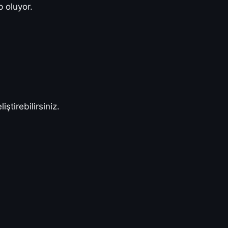
p oluyor.
iştirebilirsiniz.