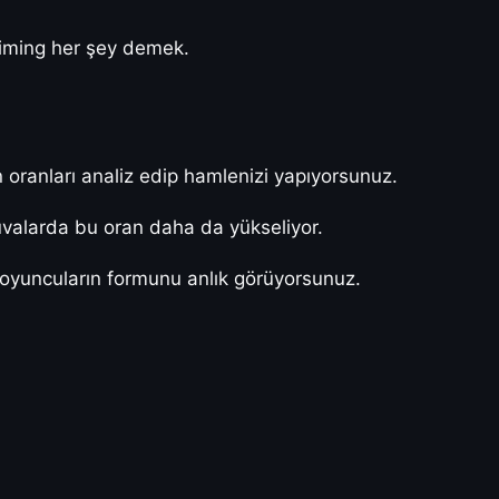
 timing her şey demek.
oranları analiz edip hamlenizi yapıyorsunuz.
nuvalarda bu oran daha da yükseliyor.
 oyuncuların formunu anlık görüyorsunuz.