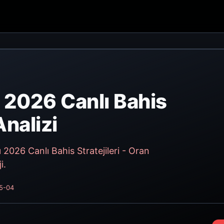
 2026 Canlı Bahis
Analizi
 2026 Canlı Bahis Stratejileri - Oran
i.
05-04