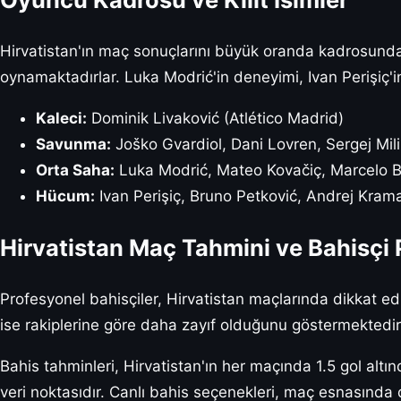
Hirvatistan'ın maç sonuçlarını büyük oranda kadrosundaki
oynamaktadırlar. Luka Modrić'in deneyimi, Ivan Perişiç'i
Kaleci:
Dominik Livaković (Atlético Madrid)
Savunma:
Joško Gvardiol, Dani Lovren, Sergej Mil
Orta Saha:
Luka Modrić, Mateo Kovačiç, Marcelo B
Hücum:
Ivan Perişiç, Bruno Petković, Andrej Krama
Hirvatistan Maç Tahmini ve Bahisçi 
Profesyonel bahisçiler, Hirvatistan maçlarında dikkat ed
ise rakiplerine göre daha zayıf olduğunu göstermektedir.
Bahis tahminleri, Hirvatistan'ın her maçında 1.5 gol altın
veri noktasıdır. Canlı bahis seçenekleri, maç esnasında