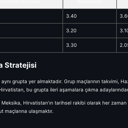
rvatistan Kazanır
Beraberlik
3.40
3.6
3.20
3.1
3.30
2.0
 Stratejisi
aynı grupta yer almaktadır. Grup maçlarının takvimi, Haz
irvatistan, bu grupta ileri aşamalara çıkma adaylarından 
eksika, Hirvatistan'ın tarihsel rakibi olarak her zaman z
t maçlarına ulaşmaktır.