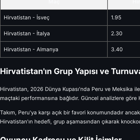
Maç
Hi
Hirvatistan - İsveç
1.95
Hirvatistan - İtalya
2.30
Hirvatistan - Almanya
3.40
Hirvatistan'ın Grup Yapısı ve Turnuva
Hirvatistan, 2026 Dünya Kupası'nda Peru ve Meksika ile 
maçtaki performansına bağlıdır. Güncel analizlere göre H
Takım, Peru'ya karşı açık bir favori konumundadır ancak M
Hirvatistan'ın hedefi, grup aşamasından çıkarak knockou
Oyuncu Kadrosu ve Kilit İsimler