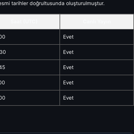
smi tarihler doğrultusunda oluşturulmuştur.
Saat (UTC)
Canlı Yayın
00
Evet
:30
Evet
45
Evet
00
Evet
00
Evet