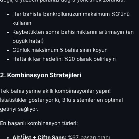
Her bahiste bankrollunuzun maksimum %3'ünü
kullanın
Kaybettikten sonra bahis miktarını artırmayın (en
büyük hata!)
Günlük maksimum 5 bahis sınırı koyun
Haftalık kar hedefini %20 olarak belirleyin
2. Kombinasyon Stratejileri
Tek bahis yerine akıllı kombinasyonlar yapın!
İstatistikler gösteriyor ki, 3'lü sistemler en optimal
getiriyi sağlıyor.
En başarılı kombinasyon türleri:
Alt/Üst + Çifte Şans:
%67 başarı oranı