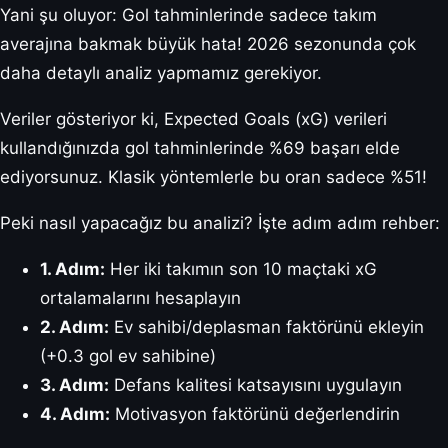
Yani şu oluyor: Gol tahminlerinde sadece takım
averajına bakmak büyük hata! 2026 sezonunda çok
daha detaylı analiz yapmamız gerekiyor.
Veriler gösteriyor ki, Expected Goals (xG) verileri
kullandığınızda gol tahminlerinde %69 başarı elde
ediyorsunuz. Klasik yöntemlerle bu oran sadece %51!
Peki nasıl yapacağız bu analizi? İşte adım adım rehber:
1. Adım:
Her iki takımın son 10 maçtaki xG
ortalamalarını hesaplayın
2. Adım:
Ev sahibi/deplasman faktörünü ekleyin
(+0.3 gol ev sahibine)
3. Adım:
Defans kalitesi katsayısını uygulayın
4. Adım:
Motivasyon faktörünü değerlendirin