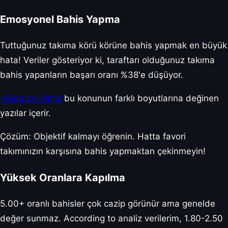
Emosyonel Bahis Yapma
Tuttuğunuz takıma körü körüne bahis yapmak en büyük
hata! Veriler gösteriyor ki, taraftarı olduğunuz takıma
bahis yapanların başarı oranı %38'e düşüyor.
>Blog arşivimiz
bu konunun farklı boyutlarına değinen
yazılar içerir.
Çözüm: Objektif kalmayı öğrenin. Hatta favori
takımınızın karşısına bahis yapmaktan çekinmeyin!
Yüksek Oranlara Kapılma
5.00+ oranlı bahisler çok cazip görünür ama genelde
değer sunmaz. According to analiz verilerim, 1.80-2.50