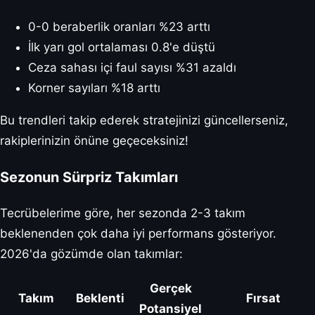
0-0 beraberlik oranları %23 arttı
İlk yarı gol ortalaması 0.8'e düştü
Ceza sahası içi faul sayısı %31 azaldı
Korner sayıları %18 arttı
Bu trendleri takip ederek stratejinizi güncellerseniz,
rakiplerinizin önüne geçeceksiniz!
Sezonun Sürpriz Takımları
Tecrübelerime göre, her sezonda 2-3 takım
beklenenden çok daha iyi performans gösteriyor.
2026'da gözümde olan takımlar:
Gerçek
Takım
Beklenti
Fırsat
Potansiyel