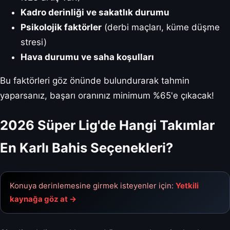
Kadro derinliği ve sakatlık durumu
Psikolojik faktörler
(derbi maçları, küme düşme
stresi)
Hava durumu ve saha koşulları
Bu faktörleri göz önünde bulundurarak tahmin
yaparsanız, başarı oranınız minimum %65'e çıkacak!
2026 Süper Lig'de Hangi Takımlar
En Karlı Bahis Seçenekleri?
Konuya derinlemesine girmek isteyenler için:
Yetkili
kaynağa göz at →