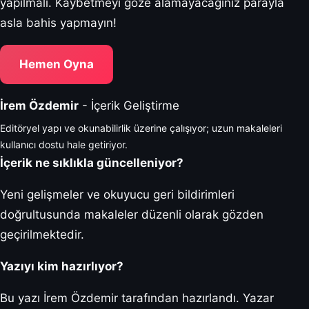
yapılmalı. Kaybetmeyi göze alamayacağınız parayla
asla bahis yapmayın!
Hemen Oyna
İrem Özdemir
- İçerik Geliştirme
Editöryel yapı ve okunabilirlik üzerine çalışıyor; uzun makaleleri
kullanıcı dostu hale getiriyor.
İçerik ne sıklıkla güncelleniyor?
Yeni gelişmeler ve okuyucu geri bildirimleri
doğrultusunda makaleler düzenli olarak gözden
geçirilmektedir.
Yazıyı kim hazırlıyor?
Bu yazı İrem Özdemir tarafından hazırlandı. Yazar