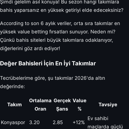
Şimdi gelelim asıl konuya! Bu sezon hangi takımlara
bahis yaparsanız en yüksek getiriyi elde edeceksiniz?
According to son 6 aylık veriler, orta sıra takımlar en
yüksek value betting fırsatları sunuyor. Neden mi?
Çünkü bahis siteleri büyük takımlara odaklanıyor,
diğerlerini göz ardı ediyor!
Değer Bahisleri İçin En İyi Takımlar
Tecrübelerime göre, şu takımlar 2026'da altın
değerinde:
Ortalama
Gerçek
Value
Takım
Tavsiye
Oran
Şans
%
Ev sahibi
Konyaspor
3.20
2.85
+12%
maçlarda güçlü