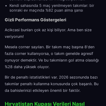
Kendi sahasında 5 maç yenilmeyen takımlar: bir
sonraki ev maçında %82 puan alma şansı
Gizli Performans Göstergeleri
Acikcasi bunları çok az kişi biliyor. Ama ben size
veriyorum!
Mesela corner sayıları. Bir takım maç başına 8'den
fazla corner kullanıyorsa, o takım genelde agresif
oynuyor demektir. Ve bu takımların gol atma olasılığı
%28 daha yüksek oluyor.
Bir de penaltı istatistikleri var. 2026 sezonunda bazı
takımlar penaltı kullanma konusunda çok başarılı. Bu
da bahislerinizi etkileyen önemli bir faktör.
Hırvatistan Kupası Verileri Nasıl