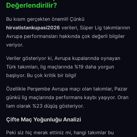
Değerlendirilir?
Bu kısım gerçekten önemli! Çünkü
hirvatistankupasi2026
verileri, Süper Lig takımlarının
Avrupa performansları hakkında çok değerli bilgiler
veriyor.
Veriler gösteriyor ki, Avrupa kupalarında oynayan
Türk takımları, lig maçlarında %19 daha yorgun
başlıyor. Bu çok kritik bir bilgi!
Özellikle Perşembe Avrupa maçı olan takımlar, Pazar
günkü lig maçlarında performans kaybı yaşıyor. Oran
tam olarak %23 düşüş gösteriyor.
Çifte Maç Yoğunluğu Analizi
Peki siz hiç merak ettiniz mi, hangi takımlar bu