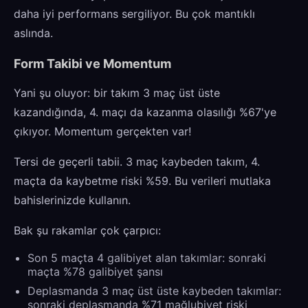
daha iyi performans sergiliyor. Bu çok mantıklı
aslında.
Form Takibi ve Momentum
Yani şu oluyor: bir takım 3 maç üst üste
kazandığında, 4. maçı da kazanma olasılığı %67'ye
çıkıyor. Momentum gerçekten var!
Tersi de geçerli tabii. 3 maç kaybeden takım, 4.
maçta da kaybetme riski %59. Bu verileri mutlaka
bahislerinizde kullanın.
Bak şu rakamlar çok çarpıcı:
Son 5 maçta 4 galibiyet alan takımlar: sonraki
maçta %78 galibiyet şansı
Deplasmanda 3 maç üst üste kaybeden takımlar:
sonraki deplasmanda %71 mağlubiyet riski