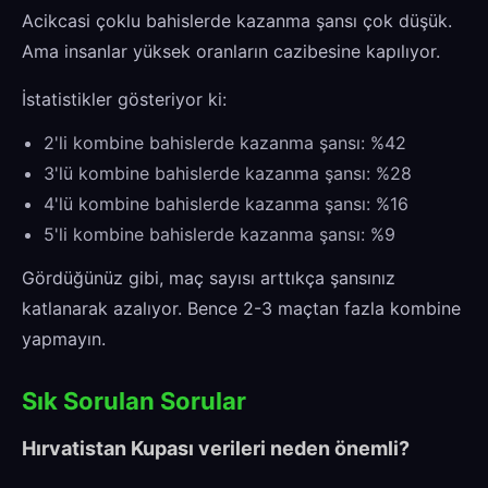
Acikcasi çoklu bahislerde kazanma şansı çok düşük.
Ama insanlar yüksek oranların cazibesine kapılıyor.
İstatistikler gösteriyor ki:
2'li kombine bahislerde kazanma şansı: %42
3'lü kombine bahislerde kazanma şansı: %28
4'lü kombine bahislerde kazanma şansı: %16
5'li kombine bahislerde kazanma şansı: %9
Gördüğünüz gibi, maç sayısı arttıkça şansınız
katlanarak azalıyor. Bence 2-3 maçtan fazla kombine
yapmayın.
Sık Sorulan Sorular
Hırvatistan Kupası verileri neden önemli?