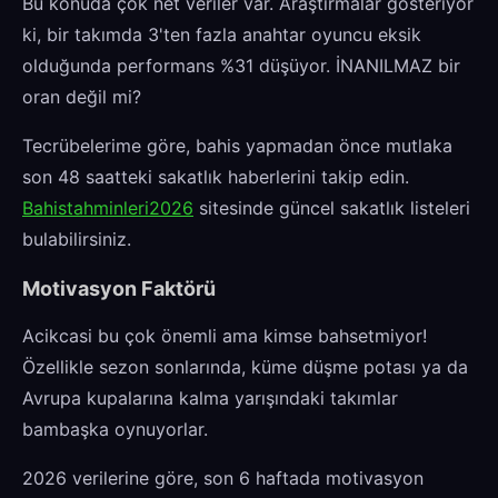
Bu konuda çok net veriler var. Araştırmalar gösteriyor
ki, bir takımda 3'ten fazla anahtar oyuncu eksik
olduğunda performans %31 düşüyor. İNANILMAZ bir
oran değil mi?
Tecrübelerime göre, bahis yapmadan önce mutlaka
son 48 saatteki sakatlık haberlerini takip edin.
Bahistahminleri2026
sitesinde güncel sakatlık listeleri
bulabilirsiniz.
Motivasyon Faktörü
Acikcasi bu çok önemli ama kimse bahsetmiyor!
Özellikle sezon sonlarında, küme düşme potası ya da
Avrupa kupalarına kalma yarışındaki takımlar
bambaşka oynuyorlar.
2026 verilerine göre, son 6 haftada motivasyon