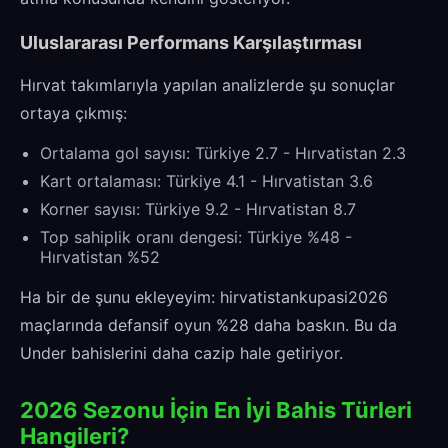
Uluslararası Performans Karşılaştırması
Hırvat takımlarıyla yapılan analizlerde şu sonuçlar
ortaya çıkmış:
Ortalama gol sayısı: Türkiye 2.7 - Hırvatistan 2.3
Kart ortalaması: Türkiye 4.1 - Hırvatistan 3.6
Korner sayısı: Türkiye 9.2 - Hırvatistan 8.7
Top sahiplik oranı dengesi: Türkiye %48 -
Hırvatistan %52
Ha bir de şunu ekleyeyim: hirvatistankupasi2026
maçlarında defansif oyun %28 daha baskın. Bu da
Under bahislerini daha cazip hale getiriyor.
2026 Sezonu İçin En İyi Bahis Türleri
Hangileri?