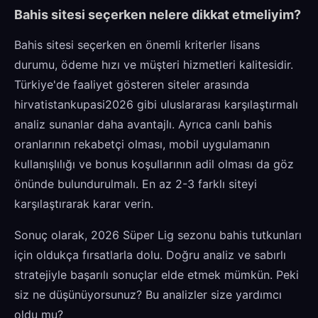
Bahis sitesi seçerken nelere dikkat etmeliyim?
Bahis sitesi seçerken en önemli kriterler lisans
durumu, ödeme hızı ve müşteri hizmetleri kalitesidir.
Türkiye'de faaliyet gösteren siteler arasında
hirvatistankupasi2026 gibi uluslararası karşılaştırmalı
analiz sunanlar daha avantajlı. Ayrıca canlı bahis
oranlarının rekabetçi olması, mobil uygulamanın
kullanışlılığı ve bonus koşullarının adil olması da göz
önünde bulundurulmalı. En az 2-3 farklı siteyi
karşılaştırarak karar verin.
Sonuç olarak, 2026 Süper Lig sezonu bahis tutkunları
için oldukça fırsatlarla dolu. Doğru analiz ve sabırlı
stratejiyle başarılı sonuçlar elde etmek mümkün. Peki
siz ne düşünüyorsunuz? Bu analizler size yardımcı
oldu mu?