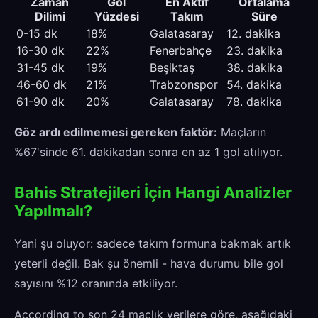
Zaman
Gol
En Aktif
Ortalama
Dilimi
Yüzdesi
Takım
Süre
0-15 dk
18%
Galatasaray
12. dakika
16-30 dk
22%
Fenerbahçe
23. dakika
31-45 dk
19%
Beşiktaş
38. dakika
46-60 dk
21%
Trabzonspor
54. dakika
61-90 dk
20%
Galatasaray
78. dakika
Göz ardı edilmemesi gereken faktör:
Maçların
%67'sinde 61. dakikadan sonra en az 1 gol atılıyor.
Bahis Stratejileri İçin Hangi Analizler
Yapılmalı?
Yani şu oluyor: sadece takım formuna bakmak artık
yeterli değil. Bak şu önemli - hava durumu bile gol
sayısını %12 oranında etkiliyor.
According to son 24 maçlık verilere göre, aşağıdaki