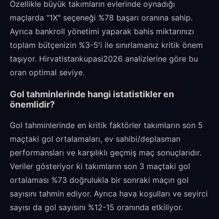
Özellikle büyük takımların evlerinde oynadığı
maçlarda "1X" seçeneği %78 başarı oranına sahip.
Ayrıca bankroll yönetimi yaparak bahis miktarınızı
toplam bütçenizin %3-5'i ile sınırlamanız kritik önem
taşıyor. Hirvatistankupasi2026 analizlerine göre bu
oran optimal seviye.
Gol tahminlerinde hangi istatistikler en
önemlidir?
Gol tahminlerinde en kritik faktörler takımların son 5
maçtaki gol ortalamaları, ev sahibi/deplasman
performansları ve karşılıklı geçmiş maç sonuçlarıdır.
Veriler gösteriyor ki takımların son 3 maçtaki gol
ortalaması %73 doğrulukla bir sonraki maçın gol
sayısını tahmin ediyor. Ayrıca hava koşulları ve seyirci
sayısı da gol sayısını %12-15 oranında etkiliyor.