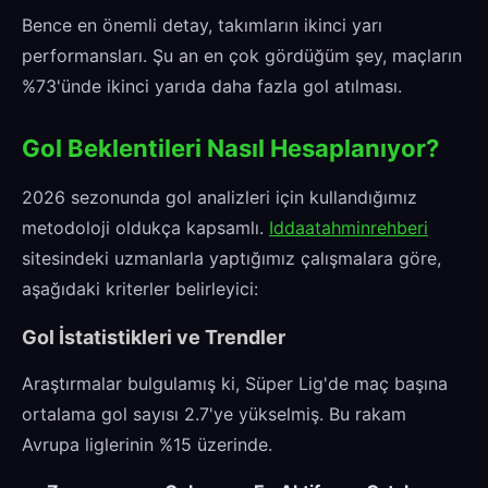
Bence en önemli detay, takımların ikinci yarı
performansları. Şu an en çok gördüğüm şey, maçların
%73'ünde ikinci yarıda daha fazla gol atılması.
Gol Beklentileri Nasıl Hesaplanıyor?
2026 sezonunda gol analizleri için kullandığımız
metodoloji oldukça kapsamlı.
Iddaatahminrehberi
sitesindeki uzmanlarla yaptığımız çalışmalara göre,
aşağıdaki kriterler belirleyici:
Gol İstatistikleri ve Trendler
Araştırmalar bulgulamış ki, Süper Lig'de maç başına
ortalama gol sayısı 2.7'ye yükselmiş. Bu rakam
Avrupa liglerinin %15 üzerinde.