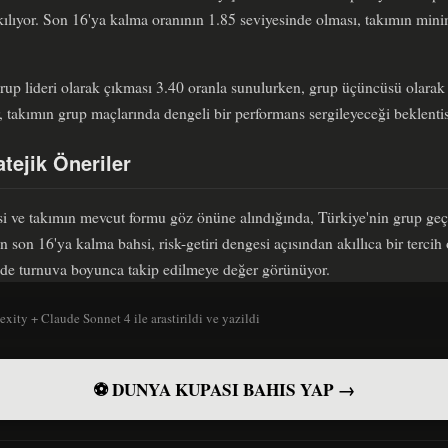
 kılıyor. Son 16'ya kalma oranının 1.85 seviyesinde olması, takımın m
rup lideri olarak çıkması 3.40 oranla sunulurken, grup üçüncüsü olarak
r, takımın grup maçlarında dengeli bir performans sergileyeceği beklentis
atejik Öneriler
esi ve takımın mevcut formu göz önüne alındığında, Türkiye'nin grup ge
 son 16'ya kalma bahsi, risk-getiri dengesi açısından akıllıca bir tercih
 de turnuva boyunca takip edilmeye değer görünüyor.
exity + Claude Sonnet 4 ile arastirildi ve yazildi
⚽ DUNYA KUPASI BAHIS YAP →