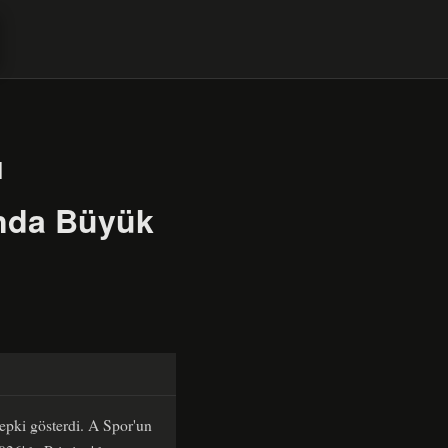
ı
ında Büyük
tepki gösterdi. A Spor'un