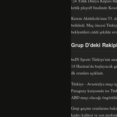
"24 Yıllık Dünya Kupası Has
kritik playoff finalinde Ko
Kerem Aktürkolu'nun 53. dak
belirledi. Maç öncesi Türki
beklentileri ciddi şekilde rev
Grup D'deki Rakipl
beIN Sports Türkiye'nin ana
14 Haziran'da başlayacak gru
ilk oranları açıkladı.
Türkiye - Avustralya maçı içi
Paraguay karşısında ise Tür
ABD maçı olacağı öngörülürk
Grup geçme oranlarına bakı
kadro kalitesi ve son perfor