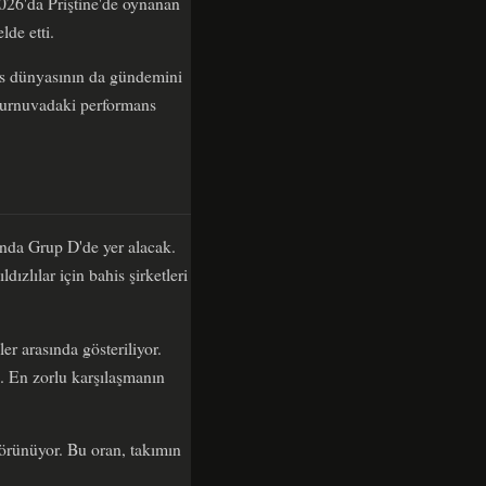
2026'da Priştine'de oynanan
de etti.
his dünyasının da gündemini
 turnuvadaki performans
'nda Grup D'de yer alacak.
zlılar için bahis şirketleri
er arasında gösteriliyor.
e. En zorlu karşılaşmanın
örünüyor. Bu oran, takımın