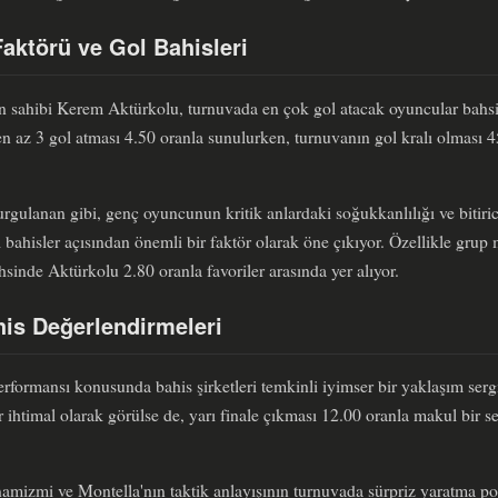
aktörü ve Gol Bahisleri
n sahibi Kerem Aktürkolu, turnuvada en çok gol atacak oyuncular bahsi
n az 3 gol atması 4.50 oranla sunulurken, turnuvanın gol kralı olması 4
rgulanan gibi, genç oyuncunun kritik anlardaki soğukkanlılığı ve bitiric
bahisler açısından önemli bir faktör olarak öne çıkıyor. Özellikle grup
sinde Aktürkolu 2.80 oranla favoriler arasında yer alıyor.
is Değerlendirmeleri
erformansı konusunda bahis şirketleri temkinli iyimser bir yaklaşım ser
 ihtimal olarak görülse de, yarı finale çıkması 12.00 oranla makul bir s
amizmi ve Montella'nın taktik anlayışının turnuvada sürpriz yaratma pot