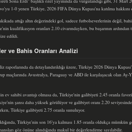
reti Sona Erdi" başlıklı özel yayınında da vurgulandığı gibi, 31 Mart 
sovo'yu 1-0 yenen Türkiye, 2026 FIFA Dünya Kupası'na katılma hakkını el
ikada attığı altın değerindeki gol, sadece futbolseverlerinin değil, ba
ye'nin kualifikasyon oranları 2.10 civarındayken, bu başarının ardından
ize edildi.
er ve Bahis Oranları Analizi
liz raporlarında da detaylandırıldığı üzere, Türkiye 2026 Dünya Kupası
p maçlarında Avustralya, Paraguay ve ABD ile karşılaşacak olan Ay-Yıldı
n ev sahibi avantajı olmasa da, Türkiye'nin galibiyeti 2.45 oranla favoril
kiye'nin şansı daha yüksek görülüyor ve galibiyet oranı 2.20 seviyesind
en, Türkiye galibiyeti 2.75 oranla sunuluyor.
ldığında, Türkiye'nin son 16'ya kalması 1.85 oranla oldukça mümkün g
mansları göz önüne alındığında makul bir değerlendirme sayılabilir.