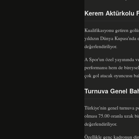
Kerem Aktürkolu F
Kualifikasyonu getiren golü
yıldızın Dünya Kupası'nda e
değerlendiriliyor.
A Spor'un özel yayınında vu
performansı hem de bireysel 
çok gol atacak oyuncusu bah
Turnuva Genel Bah
Türkiye'nin genel turnuva p
olması 75.00 oranla uzak bir
değerlendiriliyor.
Özellikle genç kadronun din