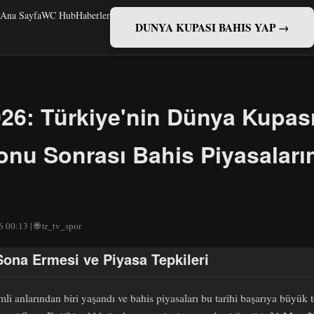
Ana Sayfa
WC Hub
Haberler
DUNYA KUPASI BAHIS YAP →
026: Türkiye'nin Dünya Kupas
yonu Sonrası Bahis Piyasalar
 00:13 | 🌐 tr_tv_spor
 Sona Ermesi ve Piyasa Tepkileri
mli anlarından biri yaşandı ve bahis piyasaları bu tarihi başarıya büyük 