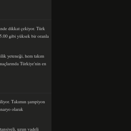
nde dikkat çekiyor. Türk
5.00 gibi yüksek bir oranla
ilik yeteneği, hem takım
 maçlarında Türkiye'nin en
giliyor. Takımın şampiyon
enaryo olarak
ansiyeli, uzun vadeli