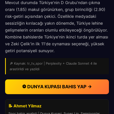
Mevcut durumda Türkiye'nin D Grubu'ndan çıkma
oranı (1.85) makul görünürken, grup birinciliği (2.90)
risk-getiri açısından çekici. Özellikle medyadaki
sessizliğin kırılacağı yakın dönemde, Türkiye lehine
gelişmelerin oranları olumlu etkileyeceği öngörülüyor.
Kombine bahislerde Türkiye'nin ikinci turda yer alması
ve Zeki Çelik'in ilk 11'de oynaması seçeneği, yüksek
getiri potansiyeli sunuyor.
🔎 Kaynak: tr_tv_spor | Perplexity + Claude Sonnet 4 ile
arastirildi ve yazildi
⚽ DUNYA KUPASI BAHIS YAP →
📝 Ahmet Yilmaz
Spor bahis analisti | Dunya Kupasi, Super Lig, Sampiyonlar