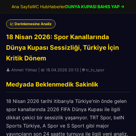
Ana Sayfa
WC Hub
Haberler
DUNYA KUPASI BAHIS YAP →
📈 Derinlemesine Analiz
18 Nisan 2026: Spor Kanallarında
Dünya Kupası Sessizliği, Türkiye İçin
Kritik Dönem
👤 Ahmet Yilmaz | 📅 18.04.2026 20:13 | 🌐 tr_tv_spor
Medyada Beklenmedik Sakinlik
18 Nisan 2026 tarihi itibarıyla Türkiye'nin önde gelen
spor kanallarında 2026 FIFA Dünya Kupası ile ilgili
dikkat çekici bir sessizlik yaşanıyor. TRT Spor, beIN
Sports Türkiye, A Spor ve S Sport gibi major
yayıncıların son 24 saatte turnuva ile ilgili yeni analiz,