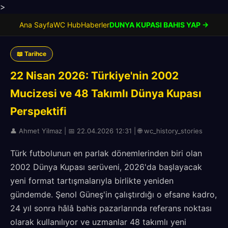
>
Ana Sayfa
WC Hub
Haberler
DUNYA KUPASI BAHIS YAP →
📖 Tarihce
22 Nisan 2026: Türkiye'nin 2002
Mucizesi ve 48 Takımlı Dünya Kupası
Perspektifi
👤 Ahmet Yilmaz | 📅 22.04.2026 12:31 | 🌐 wc_history_stories
Türk futbolunun en parlak dönemlerinden biri olan
2002 Dünya Kupası serüveni, 2026'da başlayacak
yeni format tartışmalarıyla birlikte yeniden
gündemde. Şenol Güneş'in çalıştırdığı o efsane kadro,
24 yıl sonra hâlâ bahis pazarlarında referans noktası
olarak kullanılıyor ve uzmanlar 48 takımlı yeni