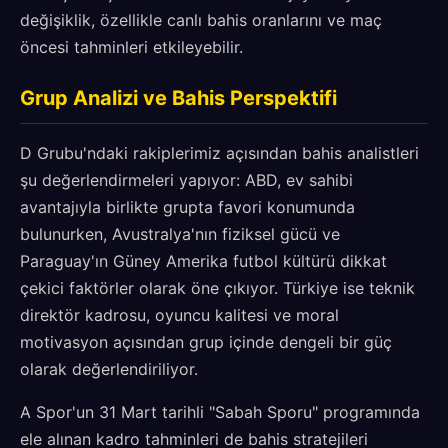
değişiklik, özellikle canlı bahis oranlarını ve maç
öncesi tahminleri etkileyebilir.
Grup Analizi ve Bahis Perspektifi
D Grubu'ndaki rakiplerimiz açısından bahis analistleri
şu değerlendirmeleri yapıyor: ABD, ev sahibi
avantajıyla birlikte grupta favori konumunda
bulunurken, Avustralya'nın fiziksel gücü ve
Paraguay'ın Güney Amerika futbol kültürü dikkat
çekici faktörler olarak öne çıkıyor. Türkiye ise teknik
direktör kadrosu, oyuncu kalitesi ve moral
motivasyon açısından grup içinde dengeli bir güç
olarak değerlendiriliyor.
A Spor'un 31 Mart tarihli "Sabah Sporu" programında
ele alınan kadro tahminleri de bahis stratejileri