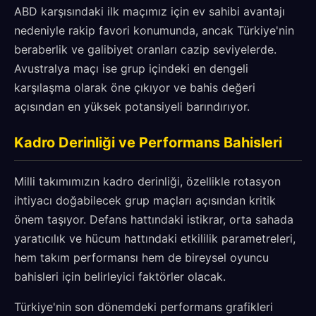
ABD karşısındaki ilk maçımız için ev sahibi avantajı
nedeniyle rakip favori konumunda, ancak Türkiye'nin
beraberlik ve galibiyet oranları cazip seviyelerde.
Avustralya maçı ise grup içindeki en dengeli
karşılaşma olarak öne çıkıyor ve bahis değeri
açısından en yüksek potansiyeli barındırıyor.
Kadro Derinliği ve Performans Bahisleri
Milli takımımızın kadro derinliği, özellikle rotasyon
ihtiyacı doğabilecek grup maçları açısından kritik
önem taşıyor. Defans hattındaki istikrar, orta sahada
yaratıcılık ve hücum hattındaki etkililik parametreleri,
hem takım performansı hem de bireysel oyuncu
bahisleri için belirleyici faktörler olacak.
Türkiye'nin son dönemdeki performans grafikleri