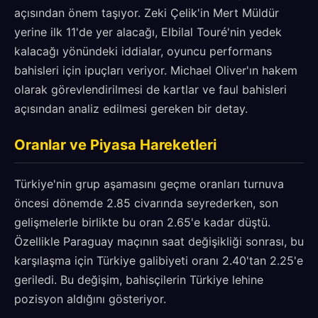
açısından önem taşıyor. Zeki Çelik'in Mert Müldür
yerine ilk 11'de yer alacağı, Elbilal Touré'nin yedek
kalacağı yönündeki iddialar, oyuncu performans
bahisleri için ipuçları veriyor. Michael Oliver'ın hakem
olarak görevlendirilmesi de kartlar ve faul bahisleri
açısından analiz edilmesi gereken bir detay.
Oranlar ve Piyasa Hareketleri
Türkiye'nin grup aşamasını geçme oranları turnuva
öncesi dönemde 2.85 civarında seyrederken, son
gelişmelerle birlikte bu oran 2.65'e kadar düştü.
Özellikle Paraguay maçının saat değişikliği sonrası, bu
karşılaşma için Türkiye galibiyeti oranı 2.40'tan 2.25'e
geriledi. Bu değişim, bahisçilerin Türkiye lehine
pozisyon aldığını gösteriyor.