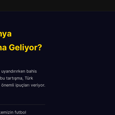
nya
ma Geliyor?
uyandırırken bahis
 bu tartışma, Türk
önemli ipuçları veriyor.
kemizin futbol