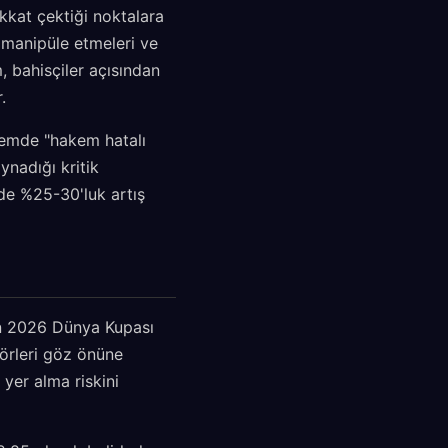
ikkat çektiği noktalara
i manipüle etmeleri ve
m, bahisçiler açısından
.
önemde "hakem hatalı
ynadığı kritik
rde %25-30'luk artış
zın 2026 Dünya Kupası
törleri göz önüne
yer alma riskini