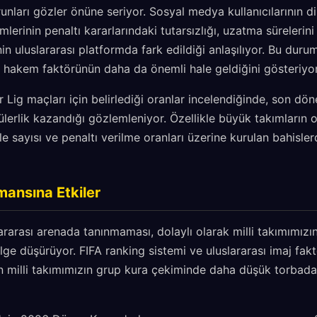
unları gözler önüne seriyor. Sosyal medya kullanıcılarının d
lerinin penaltı kararlarındaki tutarsızlığı, uzatma sürelerin
in uluslararası platformda fark edildiği anlaşılıyor. Bu duru
a hakem faktörünün daha da önemli hale geldiğini gösteriyor
er Lig maçları için belirlediği oranlar incelendiğinde, son d
ülerlik kazandığı gözlemleniyor. Özellikle büyük takımların o
sayısı ve penaltı verilme oranları üzerine kurulan bahisle
mansına Etkiler
ararası arenada tanınmaması, dolaylı olarak milli takımımı
lge düşürüyor. FIFA ranking sistemi ve uluslararası imaj fak
n milli takımımızın grup kura çekiminde daha düşük torbada 