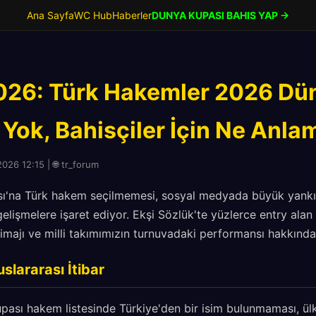
Ana Sayfa
WC Hub
Haberler
DUNYA KUPASI BAHIS YAP →
026: Türk Hakemler 2026 Dü
Yok, Bahisçiler İçin Ne Anla
026 12:15 | 🌐 tr_forum
ı'na Türk hakem seçilmemesi, sosyal medyada büyük yankı 
lişmelere işaret ediyor. Ekşi Sözlük'te yüzlerce entry alan
 imajı ve milli takımımızın turnuvadaki performansı hakkında 
slararası İtibar
pası hakem listesinde Türkiye'den bir isim bulunmaması, ül