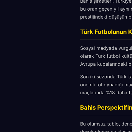
Bahis şirketleri, Türki
bu oran geçen yıl aynı 
prestijindeki düşüşün b
Türk Futbolunun K
Sosyal medyada vurgulan
olarak Türk futbol kült
Avrupa kupalarındaki pe
Son iki sezonda Türk ta
önemli rol oynadığı maç
maçlarında %18 daha faz
Bahis Perspektifin
Bu olumsuz tablo, deney
düşük olması ve uluslara