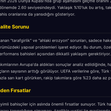
ye'nin 2026 Dünya Kupası'nda grup aşamasını geçme oranını 2
dönemde 2.60 seviyesindeydi. Yaklaşık %10'luk bu artış, tak
ahis oranlarına da yansıdığını gösteriyor.
alite Sorunu
an "tarafgirlik" ve "ahlaki erozyon" sorunları, sadece hake
ürümüzdeki yapısal problemleri işaret ediyor. Bu durum, özell
rformans bahisleri açısından dikkatli yaklaşım gerektiriyor.
kımlarının Avrupa'da aldıkları sonuçlar analiz edildiğinde,
ların sayısının arttığı görülüyor. UEFA verilerine göre, Türk
la sarı kart görürken, rakip takımlara göre %23 daha az pe
den Fırsatlar
imli bahisçiler için aslında önemli fırsatlar sunuyor. Türk h
rası tanınırlığının olmaması, özellikle yurtiçi lig maçlarında