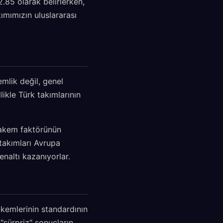
.85 olarak belirlerken,
ımımızın uluslararası
mlik değil, genel
ikle Türk takımlarının
 hakem faktörünün
 takımları Avrupa
naltı kazanıyorlar.
akemlerinin standardının
 "sürpriz" sonuçların