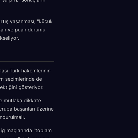
artış yaşanması, "küçük
nanan ve puan durumu
kseliyor.
şması Türk hakemlerinin
em seçimlerinde de
ektiğini gösteriyor.
nde mutlaka dikkate
vrupa başarıları üzerine
ndurulmalı.
 Lig maçlarında "toplam