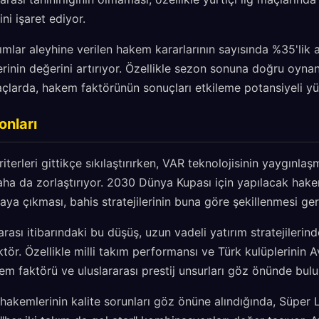
ni işaret ediyor.
mlar aleyhine verilen hakem kararlarının sayısında %35'lik 
lerinin değerini artırıyor. Özellikle sezon sonuna doğru oy
açlarda, hakem faktörünün sonuçları etkileme potansiyeli yü
onları
terleri gittikçe sıkılaştırırken, VAR teknolojisinin yaygınla
aha da zorlaştırıyor. 2030 Dünya Kupası için yapılacak hak
aya çıkması, bahis stratejilerinin buna göre şekillenmesi ger
arası itibarındaki bu düşüş, uzun vadeli yatırım stratejileri
tör. Özellikle milli takım performansı ve Türk kulüplerinin A
em faktörü ve uluslararası prestij unsurları göz önünde bulu
 hakemlerinin kalite sorunları göz önüne alındığında, Süper