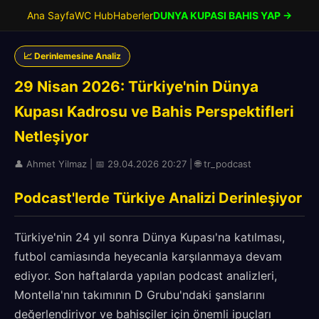
Ana Sayfa
WC Hub
Haberler
DUNYA KUPASI BAHIS YAP →
📈 Derinlemesine Analiz
29 Nisan 2026: Türkiye'nin Dünya
Kupası Kadrosu ve Bahis Perspektifleri
Netleşiyor
👤 Ahmet Yilmaz | 📅 29.04.2026 20:27 | 🌐 tr_podcast
Podcast'lerde Türkiye Analizi Derinleşiyor
Türkiye'nin 24 yıl sonra Dünya Kupası'na katılması,
futbol camiasında heyecanla karşılanmaya devam
ediyor. Son haftalarda yapılan podcast analizleri,
Montella'nın takımının D Grubu'ndaki şanslarını
değerlendiriyor ve bahisçiler için önemli ipuçları