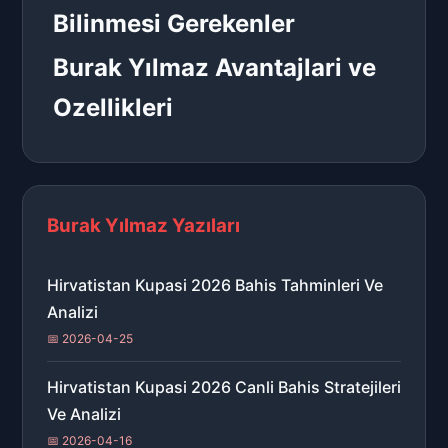
Bilinmesi Gerekenler
Burak Yılmaz Avantajlari ve
Ozellikleri
Burak Yılmaz Yazıları
Hirvatistan Kupasi 2026 Bahis Tahminleri Ve
Analizi
📅 2026-04-25
Hirvatistan Kupasi 2026 Canli Bahis Stratejileri
Ve Analizi
📅 2026-04-16