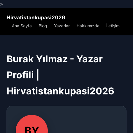
>
Hirvatistankupasi2026
Ana Sayfa
Blog
Yazarlar
Hakkımızda
İletişim
Burak Yılmaz - Yazar
Profili |
Hirvatistankupasi2026
BY