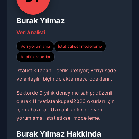
Burak Yılmaz
Veri Analisti
Veri yorumlama
İstatistiksel modelleme
Analitik raporlar
İstatistik tabanlı içerik üretiyor; veriyi sade
ve anlaşılır biçimde aktarmaya odaklanır.
Sektörde 9 yıllık deneyime sahip; düzenli
olarak Hirvatistankupasi2026 okurları için
içerik hazırlar. Uzmanlık alanları: Veri
yorumlama, İstatistiksel modelleme.
Burak Yılmaz Hakkinda